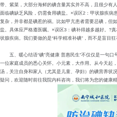
带、紫菜，大部分海鲜的碘含量其实并不高，且很少有
面临碘缺乏风险，仍需食用碘盐。×误区2：甲状腺疾病
复杂，并非都是碘惹的祸。比如甲亢患者需要忌碘，但
盐。具体应严格遵医嘱。×误区3：碘补得越多越好。?
状腺疾病。我们要做的是“科学精准补碘”，而不是盲目狂
五、暖心结语“碘”亮健康 普惠民生”不仅仅是一句口
一位家庭成员的悉心关怀。小元素，大作用。从今天起
汤，关注自身和家人（尤其是儿童、孕妇）的碘营养状
疑问，欢迎随时前往我院内科咨询，我们将为您的健康精准