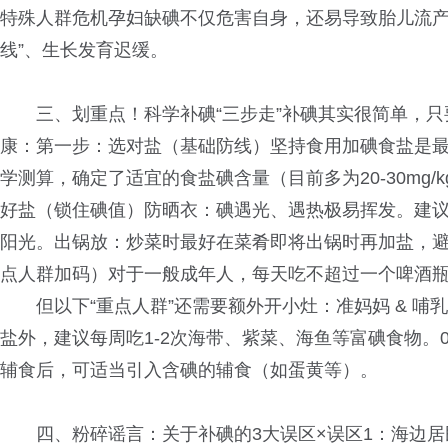
特殊人群危机孕妇缺碘不仅危害自身，还易导致胎儿流产
线”、生长发育迟缓。
三、划重点！科学补碘“三步走”补碘其实很简单，只要
康：第一步：选对盐（基础防线）坚持食用加碘食盐是
学测算，确定了适宜的食盐碘含量（目前多为20-30mg
好盐（锁住碘值）防晒衣：碘遇光、遇热极易挥发。建
阳光。出锅放：炒菜时最好在菜肴即将出锅时再加盐，
点人群加码）对于一般成年人，每天吃不超过一个啤酒瓶
但以下“重点人群”还需要额外开小灶：准妈妈 & 哺
盐外，建议每周吃1-2次海带、紫菜、海鱼等富碘食物。
辅食后，可适当引入含碘的辅食（如蛋黄等）。
四、粉碎谣言：关于补碘的3大误区×误区1：海边居